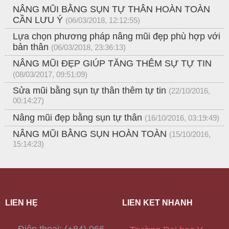
NÂNG MŨI BẰNG SỤN TỰ THÂN HOÀN TOÀN
CẦN LƯU Ý
(06/03/2018, 12:12:55)
Lựa chọn phương pháp nâng mũi đẹp phù hợp với
bản thân
(06/03/2018, 23:36:13)
NÂNG MŨI ĐẸP GIÚP TĂNG THÊM SỰ TỰ TIN
(08/03/2017, 09:51:09)
Sửa mũi bằng sụn tự thân thêm tự tin
(22/10/2016,
00:14:27)
Nâng mũi đẹp bằng sụn tự thân
(16/10/2016, 03:19:49)
NÂNG MŨI BẰNG SỤN HOÀN TOÀN
(15/10/2016,
15:14:23)
LIÊN HỆ
LIÊN KẾT NHANH