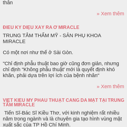
thân
» Xem thêm
ĐIỀU KỲ DIỆU XẢY RA Ở MIRACLE
TRUNG TÂM THẨM MỸ - SẢN PHỤ KHOA
MIRACLE
Có một nơi như thế ở Sài Gòn.
"Chỉ định phẫu thuật bao giờ cũng đơn giản, nhưng
chỉ định "Không phẫu thuật' mới là quyết định khó
khăn, phải dựa trên lợi ích của bệnh nhân"
» Xem thêm
VIỆT KIỀU MỸ PHẪU THUẬT CĂNG DA MẶT TẠI TRUNG
TÂM MIRACLE
Tiến Sĩ-Bác Sĩ Kiều Thơ, với kinh nghiệm rất nhiều
năm trong ngành và là chuyên gia tạo hình vùng mặt
xuất sắc của TP Hồ Chí Minh.