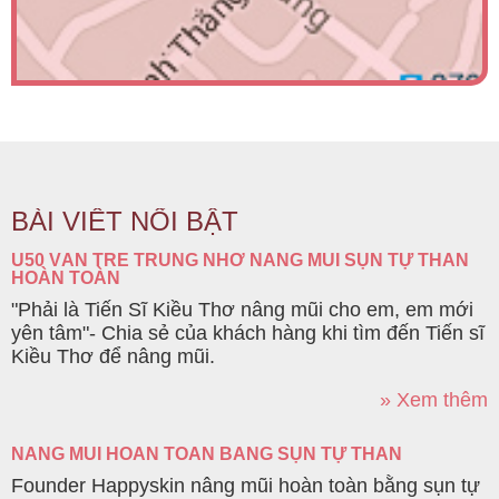
BÀI VIẾT NỔI BẬT
U50 VẪN TRẺ TRUNG NHỜ NÂNG MŨI SỤN TỰ THÂN
HOÀN TOÀN
"Phải là Tiến Sĩ Kiều Thơ nâng mũi cho em, em mới
yên tâm"- Chia sẻ của khách hàng khi tìm đến Tiến sĩ
Kiều Thơ để nâng mũi.
» Xem thêm
NÂNG MŨI HOÀN TOÀN BẰNG SỤN TỰ THÂN
Founder Happyskin nâng mũi hoàn toàn bằng sụn tự