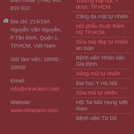
Điện thoại: (+84) 966
Trường Đại học Y
dược TP.HCM
810 910
Căng da mặt tự nhiên
Địa chỉ: 214/19A
Hội phẫu thuật thẩm
Nguyễn Văn Nguyễn,
mỹ TP.HCM
P.Tân Định, Quận 1,
Sửa mũi đẹp tự nhiên
TP.HCM, Việt Nam
an toàn
Bệnh viên Nhân dân
Giờ làm việc: 18h00 -
Gia Định
20h00
Nâng mũi tự nhiên
Email:
Đại học Y Hà Nội
info@miraclevn.com
Sửa mũi tự nhiên
Website:
Hội Tai Mũi Họng Việt
Nam
www.miraclevn.com
Bệnh viện Từ Dũ