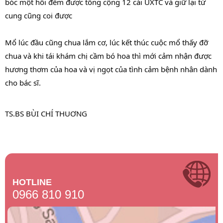
bóc một hồi đếm được tổng cộng 12 cái UXTC và giữ lại tử
cung cũng coi được
Mổ lúc đầu cũng chua lắm cơ, lúc kết thúc cuộc mổ thấy đỡ
chua và khi tái khám chị cầm bó hoa thì mới cảm nhận được
hương thơm của hoa và vị ngọt của tình cảm bệnh nhân dành
cho bác sĩ.
TS.BS BÙI CHÍ THUƠNG
HOTLINE
0966 810 910