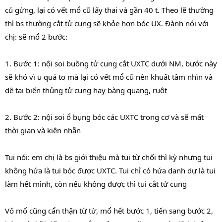
củ gừng, lại có vết mổ cũ lấy thai và gần 40 t. Theo lẽ thường
thì bs thường cắt tử cung sẽ khỏe hơn bóc UX. Đành nói với
chị: sẽ mổ 2 bước:
1. Bước 1: nội soi buồng tử cung cắt UXTC dưới NM, bước này
sẽ khó vì u quá to mà lại có vết mổ cũ nên khuất tầm nhìn và
dễ tai biến thủng tử cung hay bàng quang, ruột
2. Bước 2: nội soi ổ bụng bóc các UXTC trong cơ và sẽ mất
thời gian và kiên nhẫn
Tui nói: em chị là bs giới thiệu mà tui từ chối thì kỳ nhưng tui
không hứa là tui bóc được UXTC. Tui chỉ có hứa danh dự là tui
làm hết mình, còn nếu không được thì tui cắt tử cung
Vô mổ cũng cẩn thận từ từ, mổ hết bước 1, tiến sang bước 2,