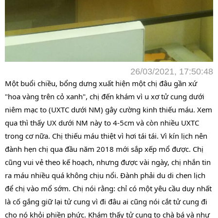
26/03/2021, 17:50:48
Một buổi chiều, bổng dưng xuất hiện một chị đâu gần xứ
"hoa vàng trên cỏ xanh", chị đến khám vì u xơ tử cung dưới
niêm mạc to (UXTC dưới NM) gây cường kinh thiếu máu. Xem
qua thì thấy UX dưới NM này to 4-5cm và còn nhiều UXTC
trong cơ nữa. Chị thiếu máu thiệt vì hơi tái tái. Vì kín lịch nên
đành hẹn chị qua đầu năm 2018 mới sắp xếp mổ được. Chị
cũng vui vẻ theo kế hoạch, nhưng được vài ngày, chị nhắn tin
ra máu nhiều quá không chịu nổi. Đành phải du di chen lịch
để chị vào mổ sớm. Chị nói rằng: chỉ có một yêu cầu duy nhất
là cố gắng giữ lại tử cung vì đi đâu ai cũng nói cắt tử cung đi
cho nó khỏi phiền phức. Khám thấy tử cung to chà bá và như