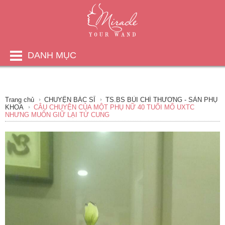
DANH MỤC
Trang chủ
CHUYỆN BÁC SĨ
TS.BS BÙI CHÍ THƯƠNG - SẢN PHỤ
KHOA
CÂU CHUYỆN CỦA MỘT PHỤ NỮ 40 TUỔI MỔ UXTC
NHƯNG MUỐN GIỮ LẠI TỬ CUNG