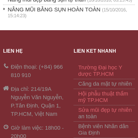
NÂNG MŨI BẰNG SỤN HOÀN TOÀN
(15/10/2016,
15:14:23)
LIÊN HỆ
LIÊN KẾT NHANH
Điện thoại: (+84) 966
Trường Đại học Y
dược TP.HCM
810 910
Căng da mặt tự nhiên
Địa chỉ: 214/19A
Hội phẫu thuật thẩm
Nguyễn Văn Nguyễn,
mỹ TP.HCM
P.Tân Định, Quận 1,
Sửa mũi đẹp tự nhiên
TP.HCM, Việt Nam
an toàn
Bệnh viên Nhân dân
Giờ làm việc: 18h00 -
Gia Định
20h00