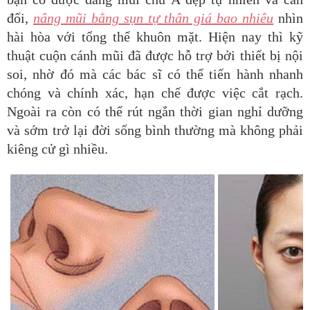
đối,
nâng mũi bằng sụn tự thân giá bao nhiêu
nhìn
hài
hòa với tổng thể khuôn mặt. Hiện nay thì kỹ
thuật cuộn cánh mũi đã
được hỗ trợ bởi thiết bị nội
soi, nhờ đó mà các bác sĩ có thể tiến hành
nhanh
chóng và chính xác, hạn chế được việc cắt rạch.
Ngoài ra còn có
thể rút ngắn thời gian nghỉ dưỡng
và sớm trở lại đời sống bình thường
mà không phải
kiêng cử gì nhiều.