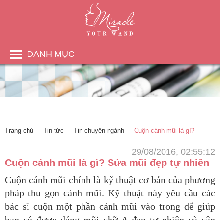
DANH MỤC
Trang chủ
Tin tức
Tin chuyên ngành
Cuộn cánh mũi là gì?
29/08/2016, 02:55:12
Cuộn cánh mũi là gì? Sửa mũi đẹp tự nhiên
Cuộn cánh mũi chính là kỹ thuật cơ bản của phương
pháp thu gọn cánh
mũi. Kỹ thuật này yêu cầu các
bác sĩ cuộn một phần cánh mũi vào trong
để giúp
bạn có được dáng mũi chữ A đẹp tự nhiên và cân