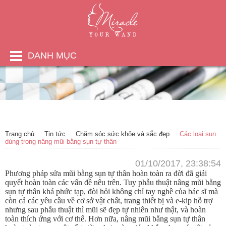
DANH MỤC
Trang chủ
Tin tức
Chăm sóc sức khỏe và sắc đẹp
Các loại sụn
dùng trong nâng mũi bằng sụn tự thân
01/10/2017, 23:38:54
Phương pháp sửa mũi bằng sụn tự thân hoàn toàn ra đời đã giải
quyết hoàn toàn các vấn đề nêu trên. Tuy phẫu thuật nâng mũi bằng
sụn tự thân khá phức tạp, đòi hỏi không chỉ tay nghề của bác sĩ mà
còn cả các yêu cầu về cơ sở vật chất, trang thiết bị và e-kip hỗ trợ
nhưng sau phẫu thuật thì mũi sẽ đẹp tự nhiên như thật, và hoàn
toàn thích ứng với cơ thể. Hơn nữa, nâng mũi bằng sụn tự thân