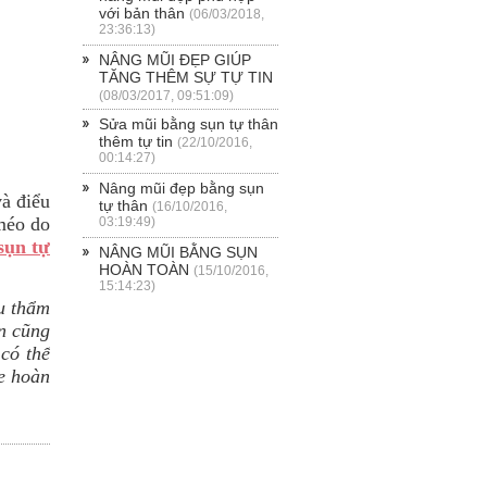
với bản thân
(06/03/2018,
23:36:13)
NÂNG MŨI ĐẸP GIÚP
TĂNG THÊM SỰ TỰ TIN
(08/03/2017, 09:51:09)
Sửa mũi bằng sụn tự thân
thêm tự tin
(22/10/2016,
00:14:27)
Nâng mũi đẹp bằng sụn
và điểu
tự thân
(16/10/2016,
 méo do
03:19:49)
sụn tự
NÂNG MŨI BẰNG SỤN
HOÀN TOÀN
(15/10/2016,
15:14:23)
u thẩm
ến cũng
có thể
ne hoàn