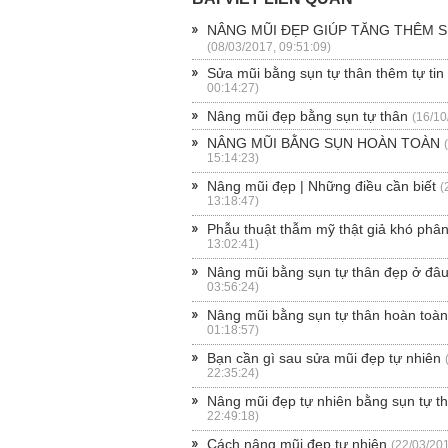
NÂNG MŨI ĐẸP GIÚP TĂNG THÊM S
(08/03/2017, 09:51:09)
Sửa mũi bằng sụn tự thân thêm tự tin
00:14:27)
Nâng mũi đẹp bằng sụn tự thân
(16/10
NÂNG MŨI BẰNG SỤN HOÀN TOÀN
15:14:23)
Nâng mũi đẹp | Những điều cần biết
(
13:18:47)
Phẫu thuật thẫm mỹ thật giả khó phâ
13:02:41)
Nâng mũi bằng sụn tự thân đẹp ở đâ
03:56:24)
Nâng mũi bằng sụn tự thân hoàn toà
01:18:57)
Bạn cần gì sau sửa mũi đẹp tự nhiên
22:35:24)
Nâng mũi đẹp tự nhiên bằng sụn tự t
22:49:18)
Cách nâng mũi đẹp tự nhiên
(22/03/201