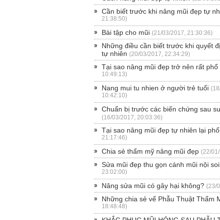
Cần biết trước khi nâng mũi đẹp tự nh
21:38:50)
Bài tập cho mũi
(21/03/2017, 21:30:36)
Những điều cần biết trước khi quyết 
tự nhiên
(20/03/2017, 22:34:29)
Tại sao nâng mũi đẹp trở nên rất phổ
10:49:13)
Nang mui tu nhien ở người trẻ tuổi
(18
10:42:10)
Chuẩn bị trước các biến chứng sau s
(16/03/2017, 20:03:36)
Tại sao nâng mũi đẹp tự nhiên lại phổ
21:17:46)
Chia sẻ thẩm mỹ nâng mũi đẹp
(22/01
Sửa mũi đẹp thu gọn cánh mũi nội soi
23:02:00)
Nâng sửa mũi có gây hại không?
(23/
Những chia sẻ vể Phẫu Thuật Thẩm 
18:48:48)
KHẮC PHỤC MŨI HỎNG SAU PHẪU 