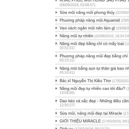
(08/09/2016, 03:06:57)
Sửa mũi nâng mũi phong thủy
(02/09/2
Phương pháp nâng mũi Aquamid
(29/
Vẹo vách ngăn mũi nên làm gì
(29/08/
Nâng mũi tự nhiên
(20/08/2016, 18:34:24
Nâng mũi đẹp bằng chỉ có mấy loại
(1
00:52:51)
Phương pháp nâng mũi đẹp bằng chỉ
00:15:11)
Nâng mũi bằng sụn tự thân giá bao n
05:10:41)
Bác sĩ Nguyễn Thị Kiều Thơ
(17/03/201
Nâng mũi đẹp tự nhiên cao tới đâu?
(
13:08:00)
Dao kéo và sắc đẹp - Những điều cần 
12:50:27)
Sửa mũi, nâng mũi đẹp tại Miracle
(17
GIỚI THIỆU MIRACLE
(17/03/2016, 09:
Dịch vụ
(17/03/2016, 09:22:21)