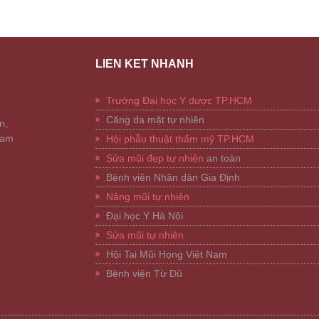
LIÊN KẾT NHANH
Trường Đại học Y dược TP.HCM
Căng da mặt tự nhiên
n,
Nam
Hội phẫu thuật thẩm mỹ TP.HCM
Sửa mũi đẹp tự nhiên
an toàn
Bệnh viên Nhân dân Gia Định
Nâng mũi tự nhiên
Đại học Y Hà Nội
Sửa mũi tự nhiên
Hội Tai Mũi Họng Việt Nam
Bệnh viện Từ Dũ