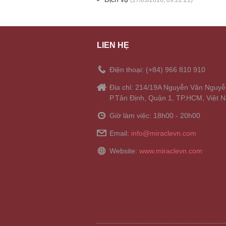
LIÊN HỆ
Điện thoại: (+84) 966 810 910
Địa chỉ: 214/19A Nguyễn Văn Nguyễ
P.Tân Định, Quận 1, TP.HCM, Việt 
Giờ làm việc: 18h00 - 20h00
Email:
info@miraclevn.com
Website:
www.miraclevn.com