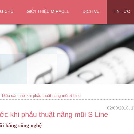
G CHỦ
GIỚI THIỆU MIRACLE
DỊCH VỤ
TIN TỨC
Điều cần nhớ khi phẫu thuật nâng mũi S Line
02/09/2016, 1
ớc khi phẫu thuật nâng mũi S Line
ũi bằng công nghệ