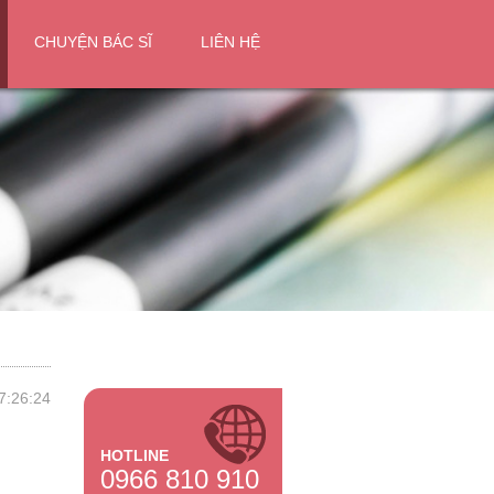
CHUYỆN BÁC SĨ
LIÊN HỆ
7:26:24
HOTLINE
0966 810 910