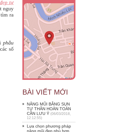
đẹp tự
ất nguy
tìm ra
hi
phẫu
các số
BÀI VIẾT MỚI
NÂNG MŨI BẰNG SỤN
TỰ THÂN HOÀN TOÀN
CẦN LƯU Ý
(06/03/2018,
12:12:55)
Lựa chọn phương pháp
nâng mũi đẹp phù hợp