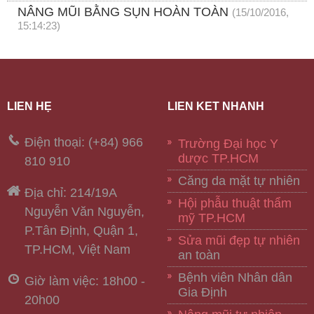
NÂNG MŨI BẰNG SỤN HOÀN TOÀN
(15/10/2016,
15:14:23)
LIÊN HỆ
LIÊN KẾT NHANH
Điện thoại: (+84) 966
Trường Đại học Y
dược TP.HCM
810 910
Căng da mặt tự nhiên
Địa chỉ: 214/19A
Hội phẫu thuật thẩm
Nguyễn Văn Nguyễn,
mỹ TP.HCM
P.Tân Định, Quận 1,
Sửa mũi đẹp tự nhiên
TP.HCM, Việt Nam
an toàn
Bệnh viên Nhân dân
Giờ làm việc: 18h00 -
Gia Định
20h00