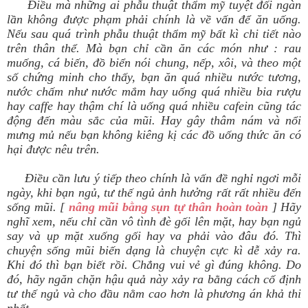
Điều mà những ai phẫu thuật thẩm mỹ tuyệt đối ngàn
lần không được phạm phải chính là về vấn để ăn uống.
Nếu sau quá trình phẫu thuật thẩm mỹ bất kì chi tiết nào
trên thân thể. Mà bạn chỉ cần ăn các món như : rau
muống, cá biến, đồ biển nói chung, nếp, xôi, và theo một
số chứng minh cho thấy, bạn ăn quá nhiều nước tương,
nước chấm như nước mắm hay uống quá nhiều bia rượu
hay caffe hay thậm chí là uống quá nhiều cafein cũng tác
động đến màu sắc của mũi. Hay gây thâm nám và nổi
mưng mủ nếu bạn không kiêng kị các đồ uống thức ăn có
hại được nêu trên.
Điều cần lưu ý tiếp theo chính là vấn đề nghỉ ngơi mỗi
ngày, khi bạn ngủ, tư thế ngủ ảnh hưởng rất rất nhiều đến
sống mũi. [
nâng mũi bằng sụn tự thân hoàn toàn
] Hãy
nghĩ xem, nếu chỉ cần vô tình đè gối lên mặt, hay bạn ngủ
say và ụp mặt xuống gối hay va phải vào đâu đó. Thì
chuyện sống mũi biến dạng là chuyện cực kì dễ xảy ra.
Khi đó thì bạn biết rồi. Chẳng vui vẻ gì đúng không. Do
đó, hãy ngăn chặn hậu quả này xảy ra bằng cách cố định
tư thế ngủ và cho đầu nằm cao hơn là phương án khả thi