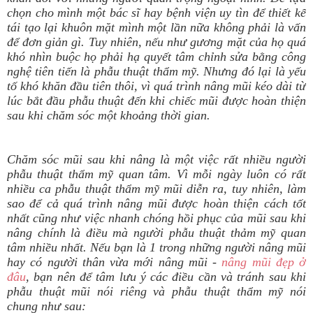
chọn cho mình một bác sĩ hay bệnh viện uy tìn để thiết kế
tái tạo lại khuôn mặt mình một lần nữa không phải là vấn
để đơn giản gì. Tuy nhiên, nếu như gương mặt của họ quá
khó nhìn buộc họ phải hạ quyết tâm chỉnh sửa bằng công
nghệ tiên tiến là phẫu thuật thẩm mỹ. Nhưng đó lại là yếu
tố khó khăn đầu tiên thôi, vì quá trình nâng mũi kéo dài từ
lúc bắt đầu phẫu thuật đến khi chiếc mũi được hoàn thiện
sau khi chăm sóc một khoảng thời gian.
Chăm sóc mũi sau khi nâng là một việc rất nhiều người
phẫu thuật thẩm mỹ quan tâm. Vì mỗi ngày luôn có rất
nhiều ca phẫu thuật thẩm mỹ mũi diễn ra, tuy nhiên, làm
sao để cả quá trình nâng mũi được hoàn thiện cách tốt
nhất cũng như việc nhanh chóng hồi phục của mũi sau khi
nâng chính là điều mà người phẫu thuật thảm mỹ quan
tâm nhiều nhất. Nếu bạn là 1 trong những người nâng mũi
hay có người thân vừa mới nâng mũi -
nâng mũi đẹp ở
đâu
, bạn nên để tâm lưu ý các điều cần và tránh sau khi
phẫu thuật mũi nói riêng và phẫu thuật thẩm mỹ nói
chung như sau: