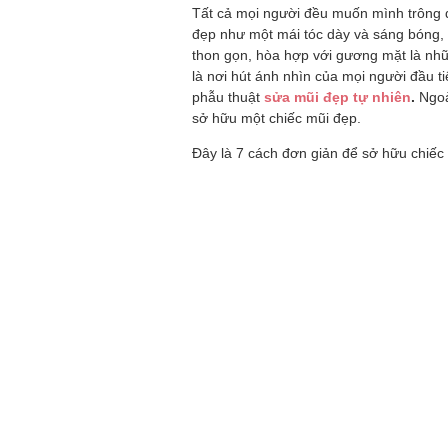
Tất cả mọi người đều muốn mình trông đ
đẹp như một mái tóc dày và sáng bóng, đ
thon gọn, hòa hợp với gương mặt là nh
là nơi hút ánh nhìn của mọi người đầu t
phẫu thuật
sửa mũi đẹp tự nhiên
.
Ngoà
sở hữu một chiếc mũi đẹp.
Đây là 7 cách đơn giản để sở hữu chiếc