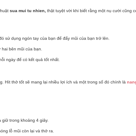
thuật
sua mui tu nhien,
thật tuyệt vời khi biết rằng một nụ cười cũng c
đó sử dụng ngón tay của bạn để đẩy mũi của bạn trở lên.
ở hai bên mũi của bạn.
ỗi ngày để có kết quả tốt nhất.
ng. Hít thở tốt sẽ mang lại nhiều lợi ích và một trong số đó chính là
nan
 giữ trong khoảng 4 giây.
óng lỗ mũi còn lại và thở ra.