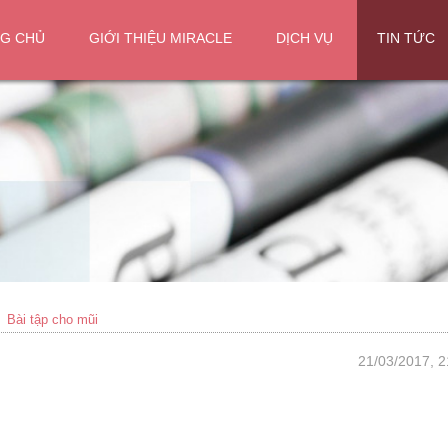
G CHỦ
GIỚI THIỆU MIRACLE
DỊCH VỤ
TIN TỨC
Bài tập cho mũi
21/03/2017, 2