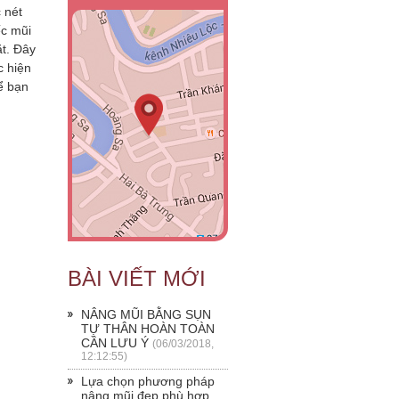
 nét
ếc mũi
t. Đây
c hiện
ể bạn
BÀI VIẾT MỚI
NÂNG MŨI BẰNG SỤN
TỰ THÂN HOÀN TOÀN
CẦN LƯU Ý
(06/03/2018,
12:12:55)
Lựa chọn phương pháp
nâng mũi đẹp phù hợp