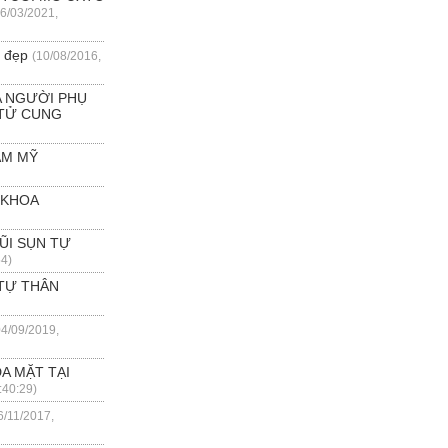
26/03/2021,
n đẹp
(10/08/2016,
A NGƯỜI PHỤ
 TỬ CUNG
ẨM MỸ
 KHOA
ŨI SỤN TỰ
54)
TỰ THÂN
04/09/2019,
A MẶT TẠI
:40:29)
6/11/2017,