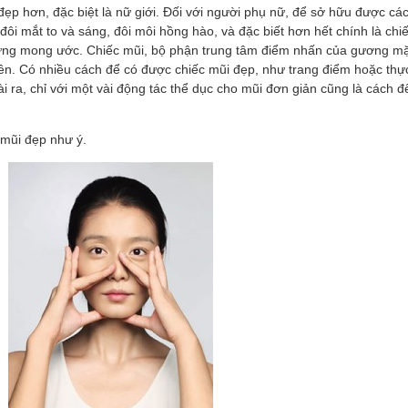
ẹp hơn, đặc biệt là nữ giới. Đối với người phụ nữ, để sở hữu được các
ôi mắt to và sáng, đôi môi hồng hào, và đặc biết hơn hết chính là chi
ững mong ước. Chiếc mũi, bộ phận trung tâm điểm nhấn của gương mặ
iên. Có nhiều cách để có được chiếc mũi đẹp, như trang điểm hoặc thự
i ra, chỉ với một vài động tác thể dục cho mũi đơn giản cũng là cách đ
 mũi đẹp như ý.