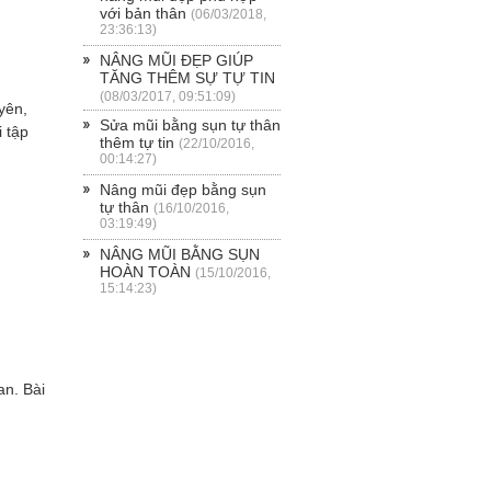
với bản thân
(06/03/2018,
23:36:13)
NÂNG MŨI ĐẸP GIÚP
TĂNG THÊM SỰ TỰ TIN
(08/03/2017, 09:51:09)
yên,
Sửa mũi bằng sụn tự thân
i tập
thêm tự tin
(22/10/2016,
00:14:27)
Nâng mũi đẹp bằng sụn
tự thân
(16/10/2016,
03:19:49)
NÂNG MŨI BẰNG SỤN
HOÀN TOÀN
(15/10/2016,
15:14:23)
an. Bài