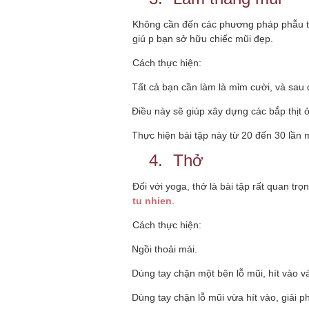
Không cần đến các phương pháp phẫu 
giú p bạn sở hữu chiếc mũi đẹp.
Cách thực hiện:
Tất cả bạn cần làm là mỉm cười, và sau 
·
Điều này sẽ giúp xây dựng các bắp thịt 
·
Thực hiện bài tập này từ 20 đến 30 lần m
·
4.
Thở
Đối với yoga, thở là bài tập rất quan trọ
tu nhien
.
Cách thực hiện:
Ngồi thoải mái.
·
Dùng tay chặn một bên lỗ mũi, hít vào và
·
Dùng tay chặn lỗ mũi vừa hít vào, giải ph
·