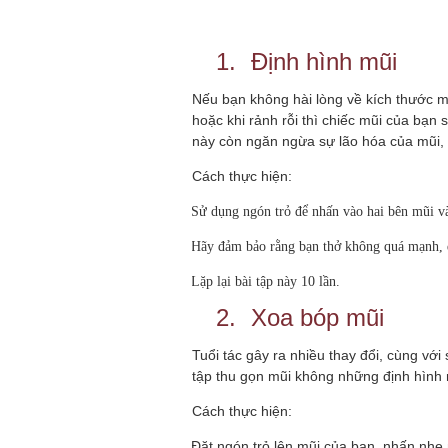
1.
Định hình mũi
Nếu bạn không hài lòng về kích thước m
hoặc khi rảnh rỗi thì chiếc mũi của bạn
này còn ngăn ngừa sự lão hóa của mũi, 
Cách thực hiện:
·
Sử dụng ngón trỏ để nhấn vào hai bên mũi v
·
Hãy đảm bảo rằng bạn thở không quá mạnh, 
·
Lặp lại bài tập này 10 lần.
2.
Xoa bóp mũi
Tuổi tác gây ra nhiều thay đổi, cùng với
tập thu gọn mũi không những định hình
Cách thực hiện:
Đặt ngón trỏ lên mũi của bạn, nhấn nhẹ
·