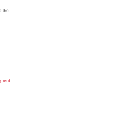
ó thể
g mui