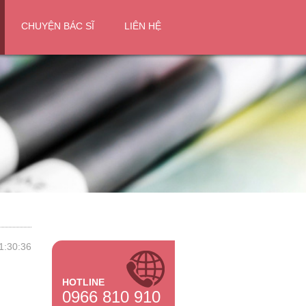
CHUYỆN BÁC SĨ
LIÊN HỆ
1:30:36
HOTLINE
0966 810 910