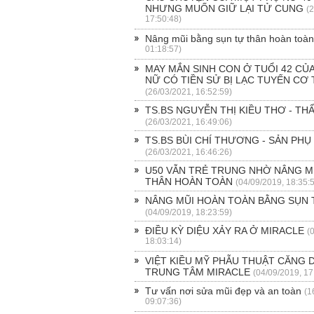
NHƯNG MUỐN GIỮ LẠI TỬ CUNG
(
17:50:48)
Nâng mũi bằng sụn tự thân hoàn toà
01:18:57)
MAY MẮN SINH CON Ở TUỔI 42 CỦ
NỮ CÓ TIỀN SỬ BỊ LẠC TUYẾN CƠ
(26/03/2021, 16:52:59)
TS.BS NGUYỄN THỊ KIỀU THƠ - TH
(26/03/2021, 16:49:06)
TS.BS BÙI CHÍ THƯƠNG - SẢN PHỤ
(26/03/2021, 16:46:26)
U50 VẪN TRẺ TRUNG NHỜ NÂNG M
THÂN HOÀN TOÀN
(04/09/2019, 18:35:
NÂNG MŨI HOÀN TOÀN BẰNG SỤN 
(04/09/2019, 18:23:59)
ĐIỀU KỲ DIỆU XẢY RA Ở MIRACLE
(
18:03:14)
VIỆT KIỀU MỸ PHẪU THUẬT CĂNG D
TRUNG TÂM MIRACLE
(04/09/2019, 17
Tư vấn nơi sửa mũi đẹp và an toàn
(1
09:07:36)