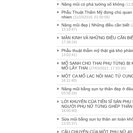
Nâng mũi có phá tướng số không
(11/
Phẫu Thuật Thẩm Mỹ đừng chủ quan |
nhien
(11/10/2016, 01:00:56)
Nâng mũi đẹp | Những điều cần biết
(
13:18:47)
MÃN KINH VÀ NHỮNG ĐIỀU CẦN BI
17:38:24)
Phẫu thuật thẫm mỹ thật giả khó phâ
13:02:41)
MỔ SANH CHO THAI PHỤ TỪNG BỊ
MỔ LẤY THAI
(27/03/2021, 17:33:30)
MỘT CA MỔ LẠC NỘI MẠC TỬ CUN
16:11:40)
Nâng mũi bằng sụn tự thân đẹp ở đâ
03:56:24)
LỜI KHUYÊN CỦA TIẾN SĨ SẢN PHỤ
NGƯỜI PHỤ NỮ TỪNG GHÉP THẬN
18:00:40)
Sửa mũi bằng sụn tự thân an toàn kh
13:55:37)
CÂU CHUYỆN CỦA MỘT PHỤ NỮ 40