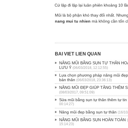
Cứ lặp đi lặp lại luân phiên khoảng 10 lầ
·
Mũi là bộ phận khó thay đổi nhất. Nhưng
nang mui tu nhien
mà không cần tốn chi
BÀI VIẾT LIÊN QUAN
NÂNG MŨI BẰNG SỤN TỰ THÂN HO
LƯU Ý
(06/03/2018, 12:12:55)
Lựa chọn phương pháp nâng mũi đẹp
bản thân
(06/03/2018, 23:36:13)
NÂNG MŨI ĐẸP GIÚP TĂNG THÊM S
(08/03/2017, 09:51:09)
Sửa mũi bằng sụn tự thân thêm tự tin
00:14:27)
Nâng mũi đẹp bằng sụn tự thân
(16/10
NÂNG MŨI BẰNG SỤN HOÀN TOÀN
15:14:23)