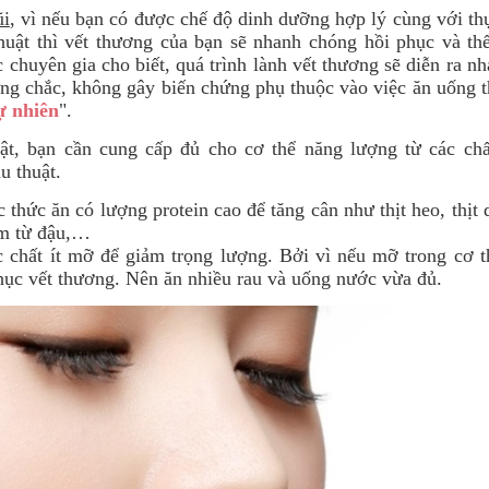
ũi
, vì nếu bạn có được chế độ dinh dưỡng hợp lý cùng với th
huật thì vết thương của bạn sẽ nhanh chóng hồi phục và thể
 chuyên gia cho biết, quá trình lành vết thương sẽ diễn ra n
ng chắc, không gây biến chứng phụ thuộc vào việc ăn uống t
ự nhiên
".
uật, bạn cần cung cấp đủ cho cơ thể năng lượng từ các chấ
u thuật.
hức ăn có lượng protein cao để tăng cân như thịt heo, thịt d
ẩm từ đậu,…
 chất ít mỡ để giảm trọng lượng. Bởi vì nếu mỡ trong cơ t
hục vết thương. Nên ăn nhiều rau và uống nước vừa đủ.