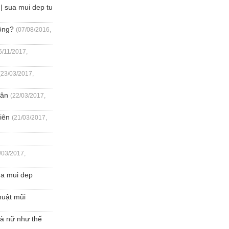
 sua mui dep tu
ông?
(07/08/2016,
6/11/2017,
(23/03/2017,
hân
(22/03/2017,
iên
(21/03/2017,
/03/2017,
ua mui dep
huật mũi
à nữ như thế