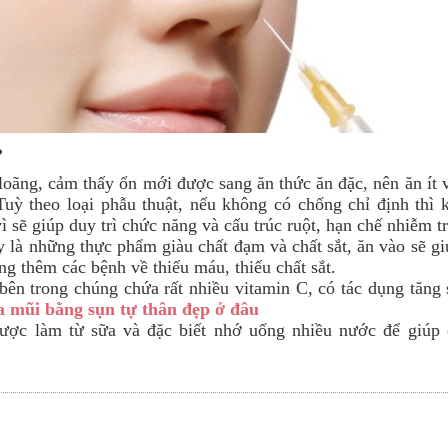
?
loãng, cảm thấy ổn mới được sang ăn thức ăn đặc, nên ăn ít 
Tuỳ theo loại phẫu thuật, nếu không có chống chỉ định thì 
 sẽ giúp duy trì chức năng và cấu trúc ruột, hạn chế nhiễm t
y là những thực phẩm giàu chất đạm và chất sắt, ăn vào sẽ g
g thêm các bệnh về thiếu máu, thiếu chất sắt.
 bên trong chúng chứa rất nhiều vitamin C, có tác dụng tăng
a mũi bằng sụn tự thân đẹp ở đâu
ợc làm từ sữa và đặc biết nhớ uống nhiều nước để giúp 