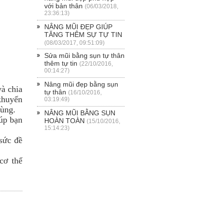
với bản thân
(06/03/2018,
23:36:13)
NÂNG MŨI ĐẸP GIÚP
TĂNG THÊM SỰ TỰ TIN
(08/03/2017, 09:51:09)
Sửa mũi bằng sụn tự thân
thêm tự tin
(22/10/2016,
00:14:27)
Nâng mũi đẹp bằng sụn
và chia
tự thân
(16/10/2016,
khuyến
03:19:49)
rùng.
NÂNG MŨI BẰNG SỤN
iúp bạn
HOÀN TOÀN
(15/10/2016,
15:14:23)
 sức đề
cơ thể