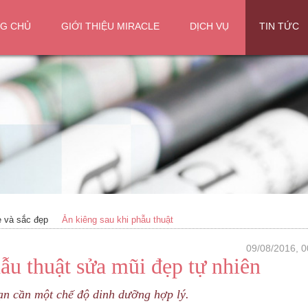
G CHỦ
GIỚI THIỆU MIRACLE
DỊCH VỤ
TIN TỨC
 và sắc đẹp
Ăn kiêng sau khi phẫu thuật
09/08/2016, 0
ẫu thuật sửa mũi đẹp tự nhiên
ạn cần một chế độ dinh dưỡng hợp lý.