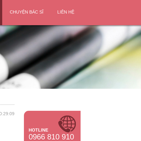
CHUYỆN BÁC SĨ
LIÊN HỆ
0:29:09
HOTLINE
0966 810 910