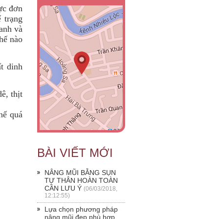
ực đơn
 trạng
hanh và
hế nào
t dinh
ê, thịt
hể quá
BÀI VIẾT MỚI
NÂNG MŨI BẰNG SỤN
TỰ THÂN HOÀN TOÀN
CẦN LƯU Ý
(06/03/2018,
12:12:55)
Lựa chọn phương pháp
nâng mũi đẹp phù hợp