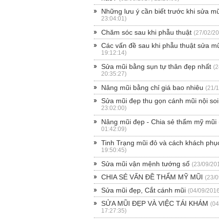
Những lưu ý cần biết trước khi sửa mũ
23:04:01)
Chăm sóc sau khi phẫu thuật
(27/02/20
Các vấn đề sau khi phẫu thuật sửa m
19:12:14)
Sửa mũi bằng sụn tự thân đẹp nhất
(2
20:35:27)
Nâng mũi bằng chỉ giá bao nhiêu
(21/
Sửa mũi đẹp thu gọn cánh mũi nội soi
23:02:00)
Nâng mũi đẹp - Chia sẻ thẩm mỹ mũi
01:42:09)
Tinh Trạng mũi đỏ và cách khách phụ
19:50:45)
Sửa mũi vận mệnh tướng số
(23/09/20
CHIA SẺ VẤN ĐỀ THẨM MỸ MŨI
(23/0
Sửa mũi đẹp, Cắt cánh mũi
(04/09/2016
SỬA MŨI ĐẸP VÀ VIỆC TÁI KHÁM
(04
17:27:35)