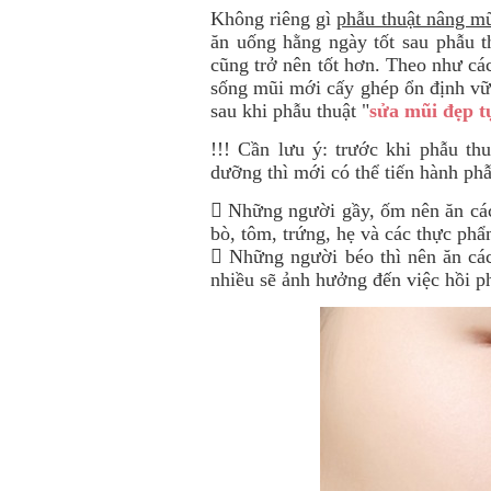
Không riêng gì
phẫu thuật nâng m
ăn uống hằng ngày tốt sau phẫu t
cũng trở nên tốt hơn. Theo như các
sống mũi mới cấy ghép ổn định vữ
sau khi phẫu thuật "
sửa mũi đẹp t
!!! Cần lưu ý: trước khi phẫu th
dưỡng thì mới có thể tiến hành phẫ
 Những người gầy, ốm nên ăn các t
bò, tôm, trứng, hẹ và các thực ph
 Những người béo thì nên ăn các
nhiều sẽ ảnh hưởng đến việc hồi p