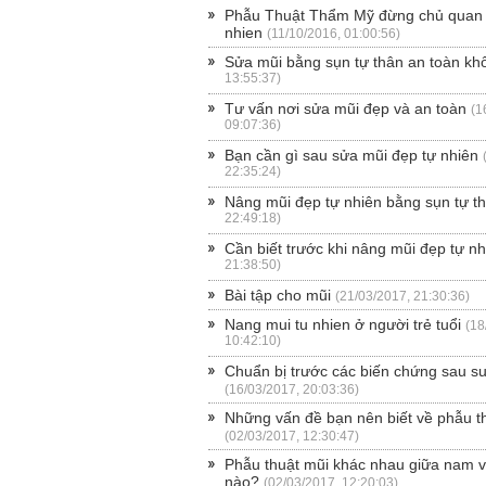
Phẫu Thuật Thẩm Mỹ đừng chủ quan |
nhien
(11/10/2016, 01:00:56)
Sửa mũi bằng sụn tự thân an toàn kh
13:55:37)
Tư vấn nơi sửa mũi đẹp và an toàn
(1
09:07:36)
Bạn cần gì sau sửa mũi đẹp tự nhiên
22:35:24)
Nâng mũi đẹp tự nhiên bằng sụn tự t
22:49:18)
Cần biết trước khi nâng mũi đẹp tự nh
21:38:50)
Bài tập cho mũi
(21/03/2017, 21:30:36)
Nang mui tu nhien ở người trẻ tuổi
(18
10:42:10)
Chuẩn bị trước các biến chứng sau s
(16/03/2017, 20:03:36)
Những vấn đề bạn nên biết về phẫu t
(02/03/2017, 12:30:47)
Phẫu thuật mũi khác nhau giữa nam v
nào?
(02/03/2017, 12:20:03)