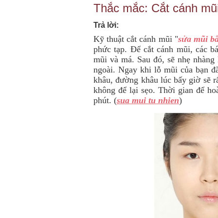
Thắc mắc: Cắt cánh mũi
Trả lời:
Kỹ thuật cắt cánh mũi "
sửa mũi bằ
phức tạp. Để cắt cánh mũi, các bá
mũi và má. Sau đó, sẽ nhẹ nhàng l
ngoài. Ngay khi lỗ mũi của bạn đã
khâu, đường khâu lúc bấy giờ sẽ r
không để lại sẹo. Thời gian để h
phút. (
sua mui tu nhien
)