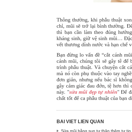
Thông thường, khi phẫu thuật xon
chỉ, mũi sẽ trở lại bình thường. Đ
thì bạn cần làm theo đúng hướn
kháng sinh, giữ vệ sinh mũi… Đặc 
vết thương dính nước và hạn chế v
Bạn đừng lo vấn đề “cắt cánh mũi 
cánh mũi, chúng tôi sẽ gây tê để
trình phẫu thuật. Và chuyện cắt c
mà nó còn phụ thuộc vào tay nghề c
đơn giản, nhưng nếu bác sĩ không
gây cảm giác đau đớn, tệ hơn thì 
này. "
sửa mũi đẹp tự nhiên
" Để đ
chất tốt để ca phẫu thuật của bạn 
BÀI VIẾT LIÊN QUAN
Sửa mũi bằng sụn tự thân thêm tự tin