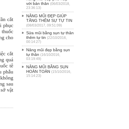
với bản thân
(06/03/2018,
23:36:13)
NÂNG MŨI ĐẸP GIÚP
ần cắt
TĂNG THÊM SỰ TỰ TIN
ồi phục
(08/03/2017, 09:51:09)
 thuốc
Sửa mũi bằng sụn tự thân
ng cho
thêm tự tin
(22/10/2016,
00:14:27)
Nâng mũi đẹp bằng sụn
ệc cắt
tự thân
(16/10/2016,
ng quá
03:19:49)
uốc tê
NÂNG MŨI BẰNG SỤN
ểu phẫu
HOÀN TOÀN
(15/10/2016,
15:14:23)
 không
ứng sau
sở vật