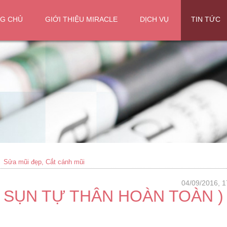
G CHỦ
GIỚI THIỆU MIRACLE
DỊCH VỤ
TIN TỨC
Sửa mũi đẹp, Cắt cánh mũi
04/09/2016, 1
 SỤN TỰ THÂN HOÀN TOÀN ) 