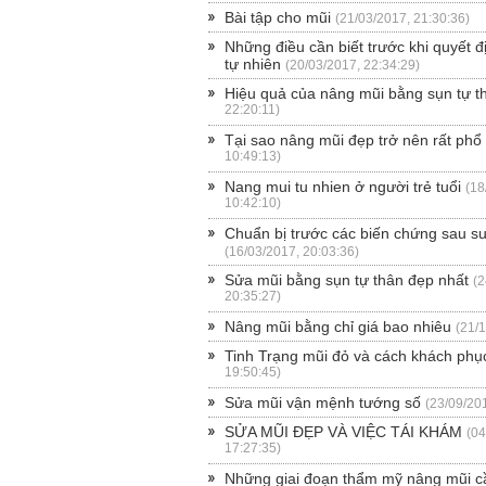
Bài tập cho mũi
(21/03/2017, 21:30:36)
Những điều cần biết trước khi quyết 
tự nhiên
(20/03/2017, 22:34:29)
Hiệu quả của nâng mũi bằng sụn tự t
22:20:11)
Tại sao nâng mũi đẹp trở nên rất phổ
10:49:13)
Nang mui tu nhien ở người trẻ tuổi
(18
10:42:10)
Chuẩn bị trước các biến chứng sau s
(16/03/2017, 20:03:36)
Sửa mũi bằng sụn tự thân đẹp nhất
(2
20:35:27)
Nâng mũi bằng chỉ giá bao nhiêu
(21/
Tinh Trạng mũi đỏ và cách khách phụ
19:50:45)
Sửa mũi vận mệnh tướng số
(23/09/20
SỬA MŨI ĐẸP VÀ VIỆC TÁI KHÁM
(04
17:27:35)
Những giai đoạn thẩm mỹ nâng mũi cầ