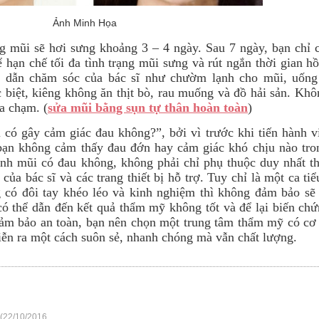
Ảnh Minh Họa
g mũi sẽ hơi sưng khoảng 3 – 4 ngày. Sau 7 ngày, bạn chỉ c
ể hạn chế tối đa tình trạng mũi sưng và rút ngắn thời gian h
g dẫn chăm sóc của bác sĩ như chườm lạnh cho mũi, uống
biệt, kiêng không ăn thịt bò, rau muống và đồ hải sản. Khô
a chạm. (
sửa mũi bằng sụn tự thân hoàn toàn
)
có gây cảm giác đau không?”, bởi vì trước khi tiến hành vi
 bạn không cảm thấy đau đớn hay cảm giác khó chịu nào tro
ánh mũi có đau không, không phải chỉ phụ thuộc duy nhất th
ủa bác sĩ và các trang thiết bị hỗ trợ. Tuy chỉ là một ca ti
 có đôi tay khéo léo và kinh nghiệm thì không đảm bảo sẽ
có thể dẫn đến kết quả thẩm mỹ không tốt và để lại biến ch
ảm bảo an toàn, bạn nên chọn một trung tâm thẩm mỹ có cơ 
diễn ra một cách suôn sẻ, nhanh chóng mà vẫn chất lượng.
(22/10/2016,