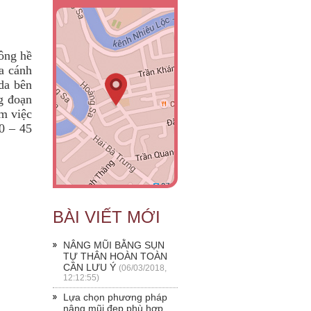
hông hề
ữa cánh
da bên
g đoạn
âm việc
0 – 45
BÀI VIẾT MỚI
NÂNG MŨI BẰNG SỤN
TỰ THÂN HOÀN TOÀN
CẦN LƯU Ý
(06/03/2018,
12:12:55)
Lựa chọn phương pháp
nâng mũi đẹp phù hợp