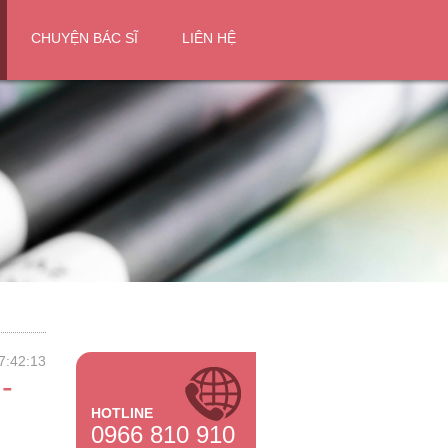
CHUYỆN BÁC SĨ
LIÊN HỆ
7:42:13
-
HOTLINE
0966 810 910